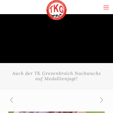
Auch der TK Grevenbroich Nachwuchs
auf Medallienjagt!