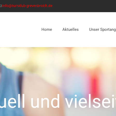
info@turnklub-grevenbroich.de
Home
Aktuelles
Unser Sportang
uell und vielsei