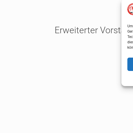
Um 
Erweiterter Vorstan
Ger
Tec
die
kön