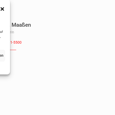
Petra Maaßen
uf
eisitzerin
,
02181-5500
en