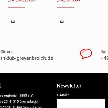
0176-50237301
02181/5500
 Sie uns:
Rufe
rnklub-grevenbroich.de
+49
t
Newsletter
E-Mail
*
revenbroich 1885 e.V.
ße 25, 41515 Grevenbroich
0 06 28, 41490 Grevenbroich