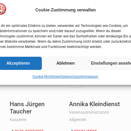
Cookie-Zustimmung verwalten
dir ein optimales Erlebnis zu bieten, verwenden wir Technologien wie Cookies, um
d
Doris Fassbender
Wilfried
äteinformationen zu speichern und/oder darauf zuzugreifen. Wenn du diesen
Fassbender
hnologien zustimmst, können wir Daten wie das Surfverhalten oder eindeutige IDs a
Sportwartin
B
ser Website verarbeiten. Wenn du deine Zustimmung nicht erteilst oder zurückziehst
Beisitzer
nen bestimmte Merkmale und Funktionen beeinträchtigt werden.
02181-5500
0173-8756270
Akzeptieren
Ablehnen
Einstellungen anseh
Cookie Richtlinien
Datenschutz
Impressum
Hans Jürgen
Annika Kleindienst
Taucher
Vereinsadministration
Kassierer
Allgemein