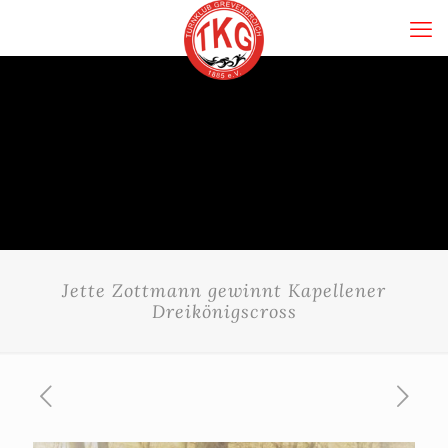
Jette Zottmann gewinnt Kapellener
Dreikönigscross