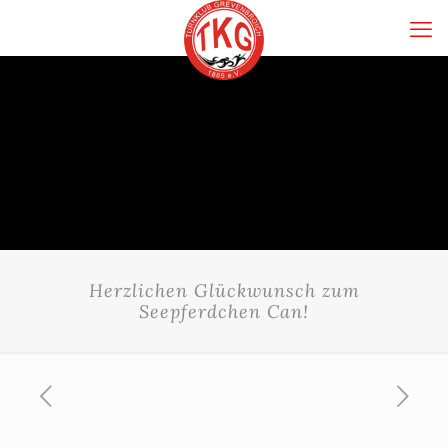
Herzlichen Glückwunsch zum
Seepferdchen Can!