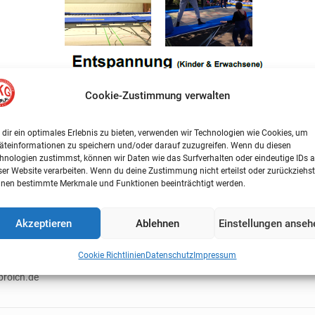
Cookie-Zustimmung verwalten
dir ein optimales Erlebnis zu bieten, verwenden wir Technologien wie Cookies, um
äteinformationen zu speichern und/oder darauf zuzugreifen. Wenn du diesen
hnologien zustimmst, können wir Daten wie das Surfverhalten oder eindeutige IDs a
ser Website verarbeiten. Wenn du deine Zustimmung nicht erteilst oder zurückziehst
nen bestimmte Merkmale und Funktionen beeinträchtigt werden.
Akzeptieren
Ablehnen
Einstellungen anseh
Cookie Richtlinien
Datenschutz
Impressum
fort ganz klassisch als Papier Falzflyer und auch als Download auf unse
broich.de