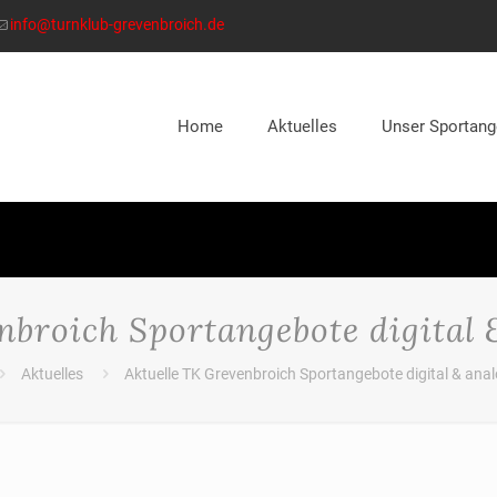
info@turnklub-grevenbroich.de
Home
Aktuelles
Unser Sportang
nbroich Sportangebote digital 
Aktuelles
Aktuelle TK Grevenbroich Sportangebote digital & ana