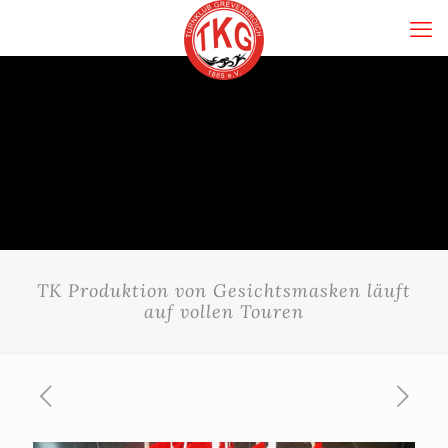
TK Produktion von Gesichtsmasken läuft
auf vollen Touren