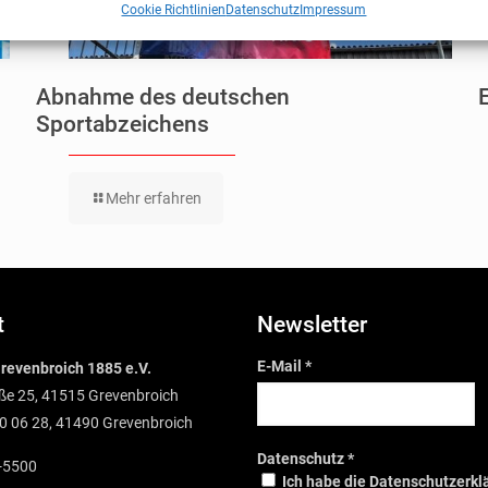
Cookie Richtlinien
Datenschutz
Impressum
Abnahme des deutschen
Sportabzeichens
Mehr erfahren
t
Newsletter
E-Mail
*
revenbroich 1885 e.V.
ße 25, 41515 Grevenbroich
0 06 28, 41490 Grevenbroich
Datenschutz
*
1-5500
Ich habe die Datenschutzerkl