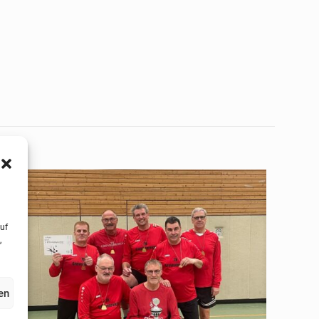
uf
,
en