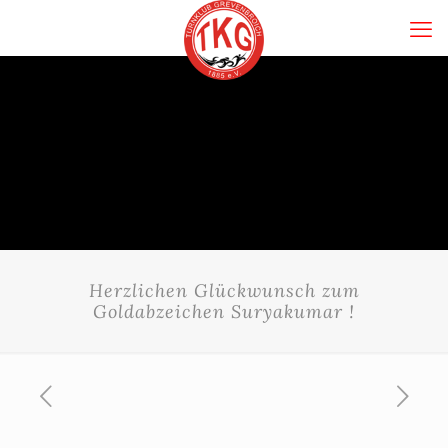
Herzlichen Glückwunsch zum
Goldabzeichen Suryakumar !