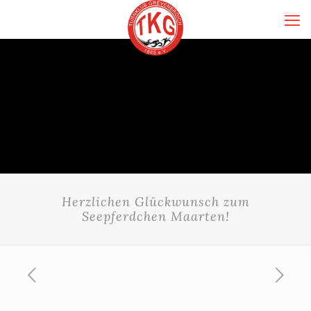
Herzlichen Glückwunsch zum
Seepferdchen Maarten!