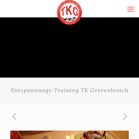
Entspannungs-Training TK Grevenbroich