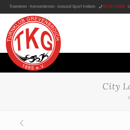
Trainieren - Kennenlernen - Gesund Sport treiben
02181-5500
City 
S