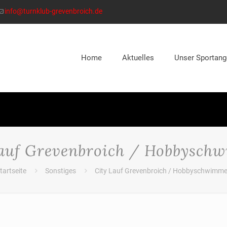
info@turnklub-grevenbroich.de
Home
Aktuelles
Unser Sportang
Lauf Grevenbroich / Hobbysch
tartseite
Sonstiges
City Lauf Grevenbroich / Hobbyschwimm