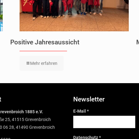
Positive Jahresaussicht
Mehr erfahren
t
Newsletter
E-Mail
*
revenbroich 1885 e.V.
ße 25, 41515 Grevenbroich
0 06 28, 41490 Grevenbroich
Datenschutz
*