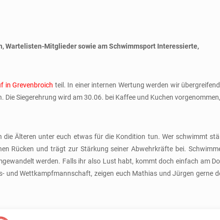
, Wartelisten-Mitglieder sowie am Schwimmsport Interessierte,
uf in Grevenbroich
teil. In einer internen Wertung werden wir übergreifend
en. Die Siegerehrung wird am 30.06. bei Kaffee und Kuchen vorgenommen,
e Älteren unter euch etwas für die Kondition tun. Wer schwimmt stärkt
einen Rücken und trägt zur Stärkung seiner Abwehrkräfte bei. Schwimm
n umgewandelt werden. Falls ihr also Lust habt, kommt doch einfach a
s- und Wettkampfmannschaft, zeigen euch Mathias und Jürgen gerne den 