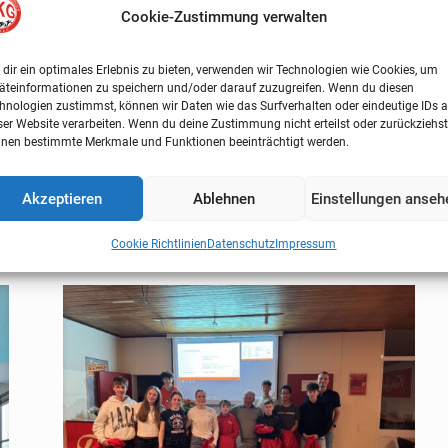
 wir in
Jüchen
zu Gunsten der Schwimmerkasse Kaffee und Kuchen an alle
Cookie-Zustimmung verwalten
en jüngsten Schwimmern bis zur Wettkampfmannschaft beim Schwimmtra
en zu stellen und einen Eindruck zu bekommen wie weit die Liebsten 
dir ein optimales Erlebnis zu bieten, verwenden wir Technologien wie Cookies, um
äteinformationen zu speichern und/oder darauf zuzugreifen. Wenn du diesen
hnologien zustimmst, können wir Daten wie das Surfverhalten oder eindeutige IDs a
nehmer am Citylauf ehren.
ser Website verarbeiten. Wenn du deine Zustimmung nicht erteilst oder zurückziehst
nen bestimmte Merkmale und Funktionen beeinträchtigt werden.
Akzeptieren
Ablehnen
Einstellungen anseh
Cookie Richtlinien
Datenschutz
Impressum